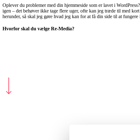
Oplever du problemer med din hjemmeside som er lavet i WordPress?
igen – det behøver ikke tage flere uger, ofte kan jeg træde til med kort
herunder, så skal jeg gøre hvad jeg kan for at få din side til at fungere 
Hvorfor skal du vælge Re-Media?
18 års erfaring med WordPress
Hurtigt tilbagemelding
Personlig og dansk support
Navigate to the next section